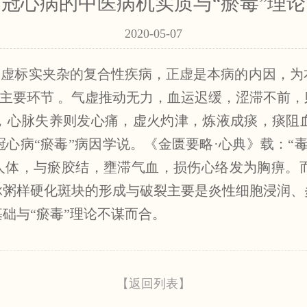
冠心病的中医病机实质与“瘀毒”理论
2020-05-07
是本虚标实夹杂的复合性疾病，正虚是本病的内因，
个主要环节 。气虚推动无力，血运迟缓，涩滞不前
，心脉失养则发心痛，虚火灼津，炼液成痰，痰阻
心病“瘀毒”病因学说。《金匮要略·心典》载：“
袭人体，与瘀胶结，壅滞气血，损伤心络发为胸痹
脉粥样硬化斑块的形成与破裂主要是炎性细胞浸润、
础与“瘀毒”理论不谋而合。
【返回列表】