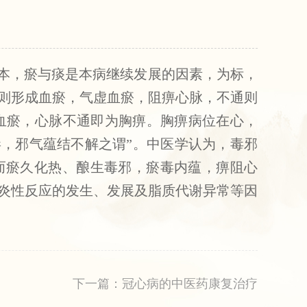
为本，瘀与痰是本病继续发展的因素，为标，
，则形成血瘀，气虚血瘀，阻痹心脉，不通则
血瘀，心脉不通即为胸痹。胸痹病位在心，
毒，邪气蕴结不解之谓”。中医学认为，毒邪
。而瘀久化热、酿生毒邪，瘀毒内蕴，痹阻心
炎性反应的发生、发展及脂质代谢异常等因
下一篇：冠心病的中医药康复治疗