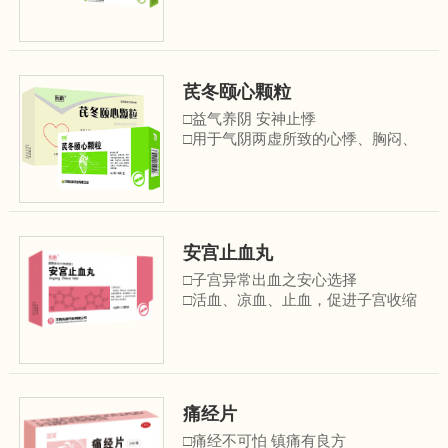
芪冬颐心颗粒
□益气养阴 安神止悸
□用于气阴两虚所致的心悸、胸闷、
胸痛、气短乏力、失 眠多梦、自汗、
盗汗、心烦；病毒性心肌炎、冠心病
心绞痛见上述症候者
安宫止血丸
□子宫异常出血之安心选择
□活血、凉血、止血，促进子宫收缩
□用于治疗人工流产、中期妊娠引
产、足月分娩后因血瘀兼热证引起的
子宫出血以及功能失调性子宫出血
痛经片
□痛经不可怕 镇痛有良方