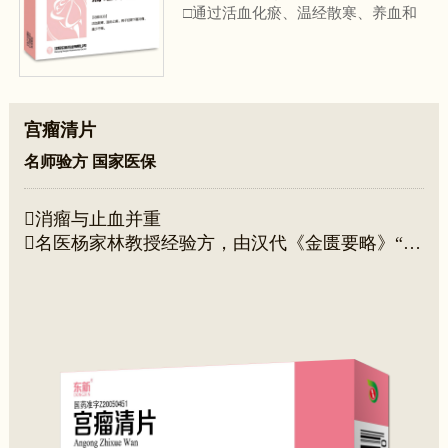
□通过活血化瘀、温经散寒、养血和
血的作用，有效治疗原发性痛经
□配方科学，快速疏通下焦
宫瘤清片
名师验方 国家医保
消瘤与止血并重
名医杨家林教授经验方，由汉代《金匮要略》“大
黄廑虫丸”化裁而成”
《子宫肌瘤的诊治中国专家共识(2017)》、《更
年期综合征中西医结合诊治指南(2023年版)》更年
期综合征合并子宫肌瘤推荐用药
用于治疗子宫肌瘤、卵巢囊肿、子宫息肉、子宫
肌瘤术后预防复发、子宫内膜异位症、慢性盆腔炎
等疾病