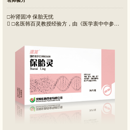
名师验方
□补肾固冲 保胎无忧
 □名医韩百灵教授经验方，由《医学衷中中参西
录》“寿胎丸”加味而成
 □用于先兆流产，习惯性流产引起的不孕症。
