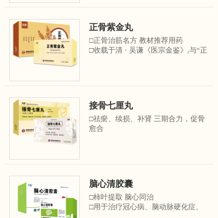
推荐用药
□用于治疗高热、中风、中毒性脑
病、癫痫、精神分裂症、抑郁症、睡
正骨紫金丸
眠障碍等多种疾病 ……
□正骨治筋名方 教材推荐用药
□收载于清 · 吴谦《医宗金鉴》,与“正
骨紫金丹”同方异名。
□《中西医结合骨伤科学(第十一版)》
等医学著作及教材推荐用药
□用于治疗各种类型的骨折、软组织
损伤、椎间盘突出、关节炎、半月板
接骨七厘丸
损伤、股骨头坏死、 骨质增生性疾
病…
□祛瘀、续损、补肾 三期合力，促骨
愈合
□由明末.陈文治研制，收载于《疡科
选粹(卷八)》
□《中西医结合骨伤科学(第十一版)》
等医学著作及教材推荐用药
□用于治疗各种类型骨折、股骨头坏
脑心清胶囊
死、关节及软组织损伤等疾病......
□柿叶提取 脑心同治
□用于治疗冠心病、脑动脉硬化症、
椎-基底动脉供血不足等疾病