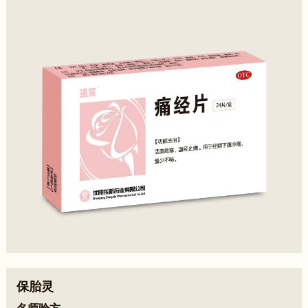
效治疗原发性痛经
□配方科学，快速疏通下焦
保胎灵