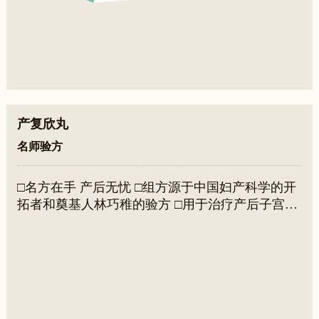
产复欣丸
名师验方
□名方在手 产后无忧 □组方源于中国妇产科学的开
拓者和奠基人林巧稚的验方 □用于治疗产后子宫复
旧不全，改善产后乳汁缺乏，助力产后体型恢复