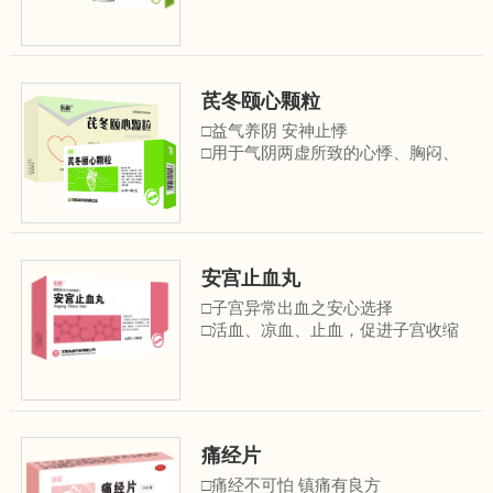
芪冬颐心颗粒
□益气养阴 安神止悸
□用于气阴两虚所致的心悸、胸闷、
胸痛、气短乏力、失 眠多梦、自汗、
盗汗、心烦；病毒性心肌炎、冠心病
心绞痛见上述症候者
安宫止血丸
□子宫异常出血之安心选择
□活血、凉血、止血，促进子宫收缩
□用于治疗人工流产、中期妊娠引
产、足月分娩后因血瘀兼热证引起的
子宫出血以及功能失调性子宫出血
痛经片
□痛经不可怕 镇痛有良方