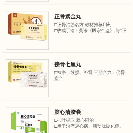
推荐用药
□用于治疗高热、中风、中毒性脑
病、癫痫、精神分裂症、抑郁症、睡
正骨紫金丸
眠障碍等多种疾病 ……
□正骨治筋名方 教材推荐用药
□收载于清 · 吴谦《医宗金鉴》,与“正
骨紫金丹”同方异名。
□《中西医结合骨伤科学(第十一版)》
等医学著作及教材推荐用药
□用于治疗各种类型的骨折、软组织
损伤、椎间盘突出、关节炎、半月板
接骨七厘丸
损伤、股骨头坏死、 骨质增生性疾
病…
□祛瘀、续损、补肾 三期合力，促骨
愈合
□由明末.陈文治研制，收载于《疡科
选粹(卷八)》
□《中西医结合骨伤科学(第十一版)》
等医学著作及教材推荐用药
□用于治疗各种类型骨折、股骨头坏
脑心清胶囊
死、关节及软组织损伤等疾病......
□柿叶提取 脑心同治
□用于治疗冠心病、脑动脉硬化症、
椎-基底动脉供血不足等疾病