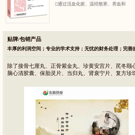
□通过活血化瘀、温经散寒、养血和
血的作用，有效治疗原发性痛经
□配方科学，快速疏通下焦
贴牌/包销产品
丰厚的利润空间；专业的学术支持；无忧的财务处理；完善
除了接骨七厘丸、正骨紫金丸、珍黄安宫片、芪冬颐
脑心清胶囊、保胎灵片、当归丸、肾衰宁片、复方珍
等少数品种不能贴牌包销，其他产品都可以贴牌委托
括批文转让）。联系人：王总13311666517