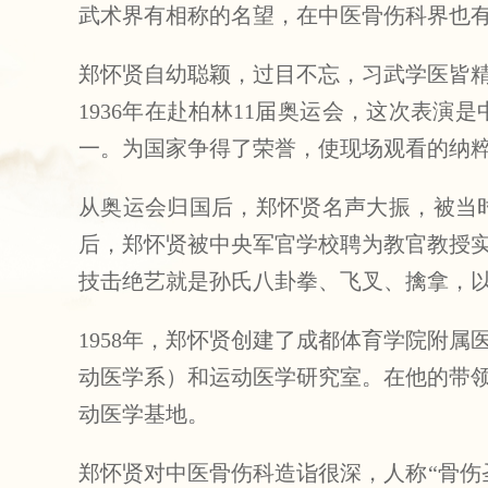
武术界有相称的名望，在中医骨伤科界也有极
郑怀贤自幼聪颖，过目不忘，习武学医皆精
1936年在赴柏林11届奥运会，这次表
一。为国家争得了荣誉，使现场观看的纳
从奥运会归国后，郑怀贤名声大振，被当时的
后，郑怀贤被中央军官学校聘为教官教授
技击绝艺就是孙氏八卦拳、飞叉、擒拿，
1958年，郑怀贤创建了成都体育学院附属
动医学系）和运动医学研究室。在他的带
动医学基地。
郑怀贤对中医骨伤科造诣很深，人称“骨伤