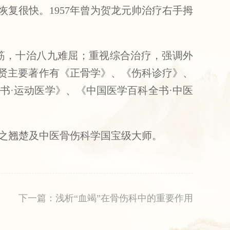
复很快。1957年曾为贺龙元帅治疗右手拇
筋，十治八九难屈；重视综合治疗，强调外
怀贤主要著作有《正骨学》、《伤科诊疗》、
书·运动医学》、《中国医学百科全书·中医
之翘楚及中医骨伤科学国宝级大师。
下一篇：浅析“血竭”在骨伤科中的重要作用