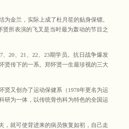
，结为金兰，实际上成了杜月笙的贴身保镖。
郑怀贤所表演的飞叉是当时最为轰动的节目之
20、21、22、23期学员。抗日战争爆发
怀贤传下的一系。郑怀贤一生最珍视的三大
怀贤又创办了运动保健系（1978年更名为运
科研为一体，以传统骨伤科为特色的全国运
功夫，就可使背进来的病员恢复如初，自己走