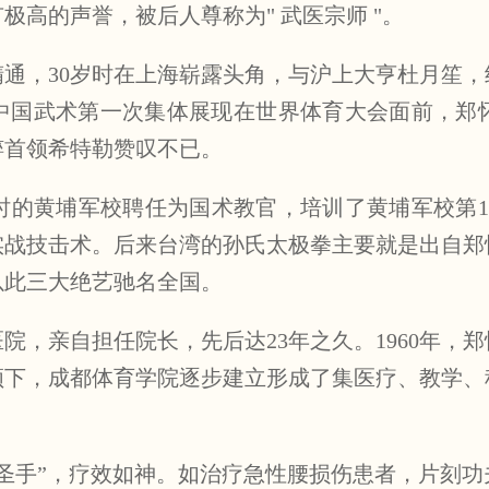
高的声誉，被后人尊称为" 武医宗师 "。
通，30岁时在上海崭露头角，与沪上大亨杜月笙
演是中国武术第一次集体展现在世界体育大会面前，
粹首领希特勒赞叹不已。
黄埔军校聘任为国术教官，培训了黄埔军校第17、
实战技击术。后来台湾的孙氏太极拳主要就是出自郑
以此三大绝艺驰名全国。
医院，亲自担任院长，先后达23年之久。1960年，郑
领下，成都体育学院逐步建立形成了集医疗、教学、
圣手”，疗效如神。如治疗急性腰损伤患者，片刻