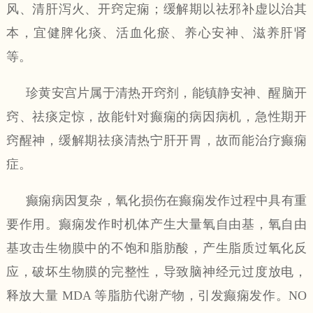
风、清肝泻火、开窍定痫；缓解期以祛邪补虚以治其
本，宜健脾化痰、活血化瘀、养心安神、滋养肝肾
等。
珍黄安宫片属于清热开窍剂，能镇静安神、醒脑开
窍、祛痰定惊，故能针对癫痫的病因病机，急性期开
窍醒神，缓解期祛痰清热宁肝开胃，故而能治疗癫痫
症。
癫痫病因复杂，氧化损伤在癫痫发作过程中具有重
要作用。癫痫发作时机体产生大量氧自由基，氧自由
基攻击生物膜中的不饱和脂肪酸，产生脂质过氧化反
应，破坏生物膜的完整性，导致脑神经元过度放电，
释放大量
MDA
等脂肪代谢产物，引发癫痫发作。
NO