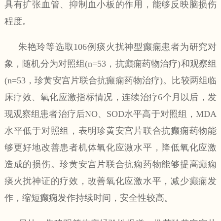
具有扩张血管、抑制血小板的作用，能够反映脑损伤
程度。
朱艳玲等选取
106
例痰火扰神型癫痫患者为研究对
象，随机分为对照组
(n=53
，抗癫痫药物治疗
)
和观察组
(n=53
，珍黄安宫片联合抗癫痫药物治疗
)
。比较两组临
床疗效、氧化应激指标情况，连续治疗
6
个月以后，发
现观察组患者治疗后
NO
、
SOD
水平高于对照组，
MDA
水平低于对照组，表明珍黄安宫片联合抗癫痫药物能
够更好地改善患者机体氧化应激水平，降低氧化应激
造成的损伤。珍黄安宫片联合抗痫药物能够提高癫痫
痰火扰神证的疗效，改善氧化应激水平，减少癫痫发
作，缩短癫痫发作持续时间，安全性较高。