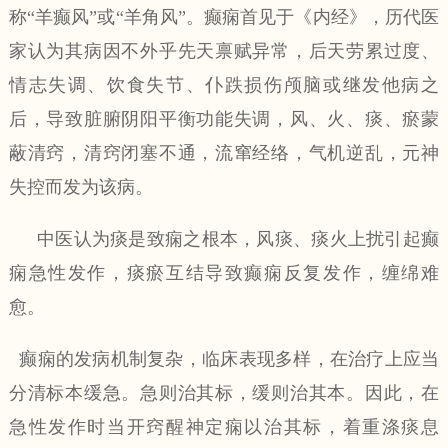
称“羊癫风”或“羊角风”。癫痫首见于《内经》，历代医
家认为其病因不外乎先天禀赋异常，后天劳累过度、
情志失调、饮食失节、仆跌损伤颅脑或继发他病之
后，导致脏腑阴阳平衡功能失调，风、火、痰、瘀蒙
蔽清窍，清窍闭塞不通，流窜经络，气机逆乱，元神
失控而发为该病。
中医认为痰是致痫之根本，风痰、痰火上扰引起癫
痫急性发作，痰瘀互结导致癫痫反复发作，缠绵难
愈。
癫痫的发病机制复杂，临床表现多样，在治疗上应当
分清标本缓急。急则治其标，缓则治其本。因此，在
急性发作时当开窍醒神定痫以治其标，着重涤痰息