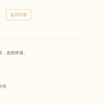
返回列表
骨，血瘀疼痛。
科等