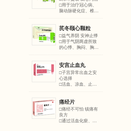
节炎、半月板损伤、
医学著作及教材推荐
□用于治疗冠心病、
股骨头坏死、 骨质增
用药
脑动脉硬化症、椎-
生性疾病…
□用于治疗各种类型
基底动脉供血不足等
骨折、股骨头坏死、
疾病
关节及软组织损伤等
芪冬颐心颗粒
疾病......
□益气养阴 安神止悸
□用于气阴两虚所致
的心悸、胸闷、胸
痛、气短乏力、失 眠
多梦、自汗、盗汗、
安宫止血丸
心烦；病毒性心肌
炎、冠心病心绞痛见
□子宫异常出血之安
上述症候者
心选择
□活血、凉血、止
血，促进子宫收缩
□用于治疗人工流
痛经片
产、中期妊娠引产、
足月分娩后因血瘀兼
□痛经不可怕 镇痛有
热证引起的子宫出血
良方
以及功能失调性子宫
□通过活血化瘀、温
出血
经散寒、养血和血的