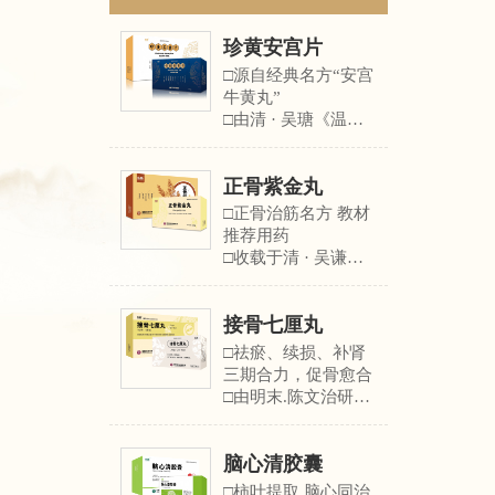
珍黄安宫片
□源自经典名方“安宫
牛黄丸”
□由清 · 吴瑭《温病
条辨》安宫牛黄丸化
裁而来
正骨紫金丸
□《中华中医药学会
中医诊疗指南》推荐
□正骨治筋名方 教材
用药
推荐用药
□用于治疗高热、中
□收载于清 · 吴谦
风、中毒性脑病、癫
《医宗金鉴》,与“正
痫、精神分裂症、抑
骨紫金丹”同方异
郁症、睡眠障碍等多
接骨七厘丸
名。
种疾病 ……
□《中西医结合骨伤
□祛瘀、续损、补肾
科学(第十一版)》等
三期合力，促骨愈合
医学著作及教材推荐
□由明末.陈文治研
用药
制，收载于《疡科选
□用于治疗各种类型
粹(卷八)》
的骨折、软组织损
脑心清胶囊
□《中西医结合骨伤
伤、椎间盘突出、关
科学(第十一版)》等
□柿叶提取 脑心同治