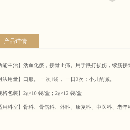
产品详情
功能主治】活血化瘀，接骨止痛。用于跌打损伤，续筋接
用法用量】口服。
一次
1袋，
一日
2次；小儿酌减。
规格包装】
2g×10
袋
/盒；2g×12
袋
/盒
适用科室】骨科、骨伤科、外科、康复科、中医科、老年