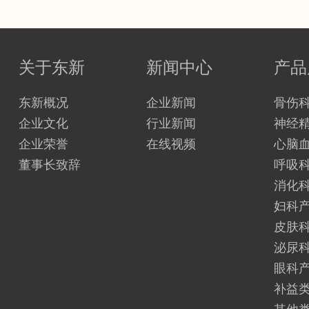
作用，有效治疗原发
性痛经
□配方科学，快速疏
通下焦
关于东新
新闻中心
产品
东新概况
企业新闻
骨伤
企业文化
行业新闻
神经
企业荣誉
在线视频
心脑
董事长致辞
呼吸
消化
妇科
皮肤
泌尿
眼科
补益