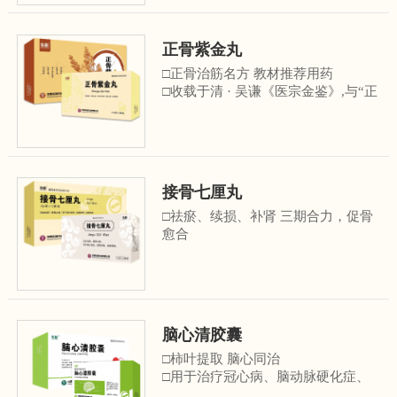
推荐用药
□用于治疗高热、中风、中毒性脑
病、癫痫、精神分裂症、抑郁症、睡
正骨紫金丸
眠障碍等多种疾病 ……
□正骨治筋名方 教材推荐用药
□收载于清 · 吴谦《医宗金鉴》,与“正
骨紫金丹”同方异名。
□《中西医结合骨伤科学(第十一版)》
等医学著作及教材推荐用药
□用于治疗各种类型的骨折、软组织
损伤、椎间盘突出、关节炎、半月板
接骨七厘丸
损伤、股骨头坏死、 骨质增生性疾
病…
□祛瘀、续损、补肾 三期合力，促骨
愈合
□由明末.陈文治研制，收载于《疡科
选粹(卷八)》
□《中西医结合骨伤科学(第十一版)》
等医学著作及教材推荐用药
□用于治疗各种类型骨折、股骨头坏
脑心清胶囊
死、关节及软组织损伤等疾病......
□柿叶提取 脑心同治
□用于治疗冠心病、脑动脉硬化症、
椎-基底动脉供血不足等疾病