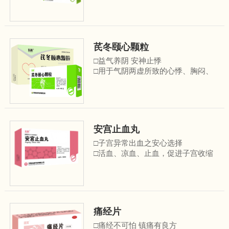
芪冬颐心颗粒
□益气养阴 安神止悸
□用于气阴两虚所致的心悸、胸闷、
胸痛、气短乏力、失 眠多梦、自汗、
盗汗、心烦；病毒性心肌炎、冠心病
心绞痛见上述症候者
安宫止血丸
□子宫异常出血之安心选择
□活血、凉血、止血，促进子宫收缩
□用于治疗人工流产、中期妊娠引
产、足月分娩后因血瘀兼热证引起的
子宫出血以及功能失调性子宫出血
痛经片
□痛经不可怕 镇痛有良方